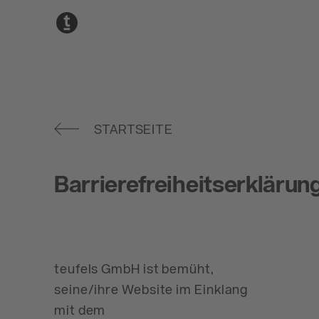
Zum Hauptinhalt springen
Zum Seitenfuß springen
STARTSEITE
Barrierefreiheitserklärun
teufels GmbH ist bemüht,
seine/ihre Website im Einklang
mit dem