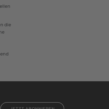
ellen
en die
che
hend
JETZT ABONNIEREN