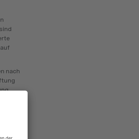
en
sind
erte
 auf
en nach
aftung
ung
n wir
wir