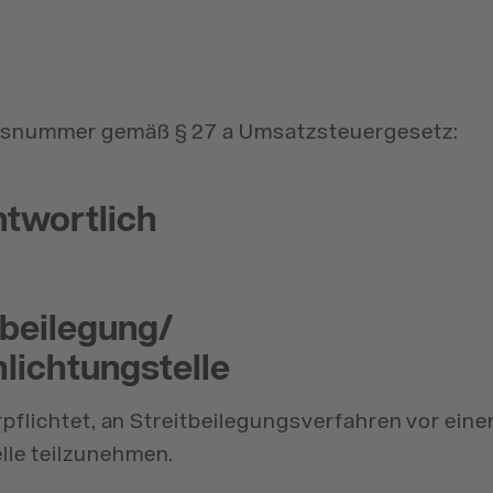
onsnummer gemäß § 27 a Umsatzsteuergesetz:
ntwortlich
­beilegung/
hlichtung­stelle
rpflichtet, an Streitbeilegungsverfahren vor eine
lle teilzunehmen.