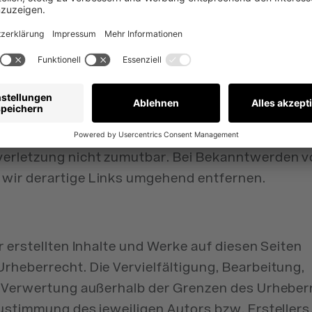
lb können wir für diese fremden Inhalte auch ke
nhalte der verlinkten Seiten ist stets der jeweil
Seiten verantwortlich. Die verlinkten Seiten wur
f mögliche Rechtsverstöße überprüft. Rechtswid
 der Verlinkung nicht erkennbar.
Kontrolle der verlinkten Seiten ist jedoch ohne k
verletzung nicht zumutbar. Bei Bekanntwerden 
wir derartige Links umgehend entfernen.
r erstellten Inhalte und Werke auf diesen Seiten
rheberrecht. Die Vervielfältigung, Bearbeitung,
r Verwertung außerhalb der Grenzen des Urheber
ustimmung des jeweiligen Autors bzw. Erstellers