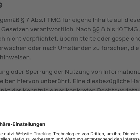
e
 gemäß § 7 Abs.1 TMG für eigene Inhalte auf dies
 Gesetzen verantwortlich. Nach §§ 8 bis 10 TMG 
ch nicht verpflichtet, übermittelte oder gespeich
erwachen oder nach Umständen zu forschen, die
 hinweisen.
nung oder Sperrung der Nutzung von Information
eiben hiervon unberührt. Eine diesbezügliche H
punkt der Kenntnis einer konkreten Rechtsverletz
 von entsprechenden Rechtsverletzungen werde
ernen.
zu externen Websites Dritter, auf deren Inhalte 