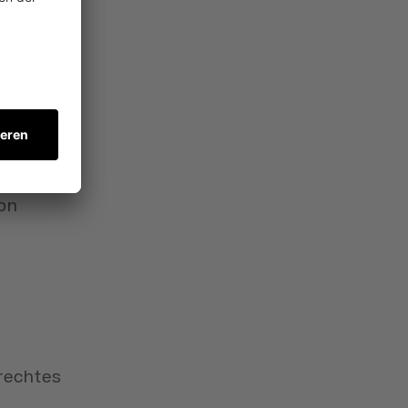
ine
ige
den zum
rige
onkrete
von
rechtes
.