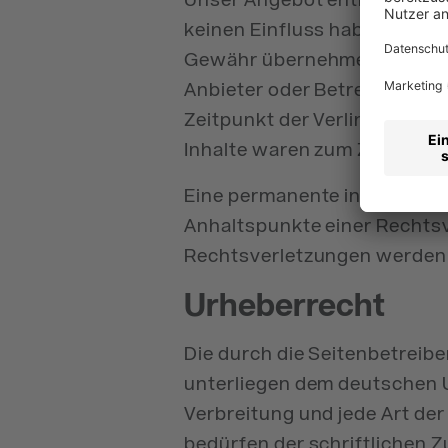
keinen Einfluss haben. Desha
Gewähr übernehmen. Für die I
Anbieter oder Betreiber der 
Zeitpunkt der Verlinkung au
Inhalte waren zum Zeitpunkt
Eine permanente inhaltliche 
Anhaltspunkte einer Rechts
Rechtsverletzungen werden 
Urheberrecht
Die durch die Seitenbetreibe
unterliegen dem deutschen U
Verbreitung und jede Art de
bedürfen der schriftlichen Z