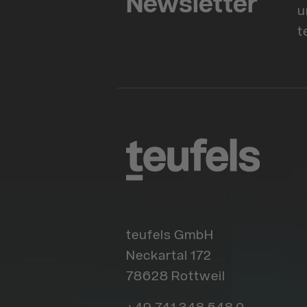
Newsletter
u
t
teufels GmbH
Neckartal 172
78628 Rottweil
+49 741 348 548 0