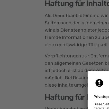
Haftung für Inhalt
Als Diensteanbieter sind wir
Seiten nach den allgemeinen
wir als Diensteanbieter jedo
fremde Informationen zu üb
eine rechtswidrige Tätigkeit
Verpflichtungen zur Entfer
den allgemeinen Gesetzen bl
ist jedoch erst ab dem Zeit
möglich. Bei Bekanntwerden
diese Inhalte umgehend entf
Haftung für Links
Unser Angebot enthält Links 